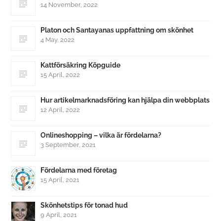
14 November, 2022
Platon och Santayanas uppfattning om skönhet
4 May, 2022
Kattförsäkring Köpguide
15 April, 2022
Hur artikelmarknadsföring kan hjälpa din webbplats
12 April, 2022
Onlineshopping – vilka är fördelarna?
3 September, 2021
Fördelarna med företag
15 April, 2021
Skönhetstips för tonad hud
9 April, 2021