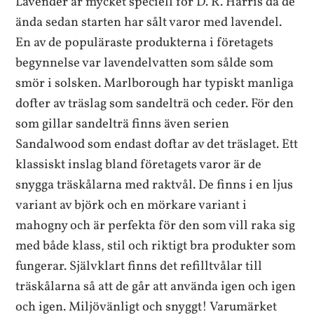
Lavender är mycket speciell för D. R. Harris då de
ända sedan starten har sålt varor med lavendel.
En av de populäraste produkterna i företagets
begynnelse var lavendelvatten som sålde som
smör i solsken. Marlborough har typiskt manliga
dofter av träslag som sandelträ och ceder. För den
som gillar sandelträ finns även serien
Sandalwood som endast doftar av det träslaget. Ett
klassiskt inslag bland företagets varor är de
snygga träskålarna med raktvål. De finns i en ljus
variant av björk och en mörkare variant i
mahogny och är perfekta för den som vill raka sig
med både klass, stil och riktigt bra produkter som
fungerar. Självklart finns det refilltvålar till
träskålarna så att de går att använda igen och igen
och igen. Miljövänligt och snyggt! Varumärket