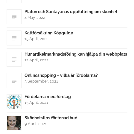
Platon och Santayanas uppfattning om skönhet
4 May, 2022
Kattförsäkring Köpguide
15 April, 2022
Hur artikelmarknadsföring kan hjälpa din webbplats
12 April, 2022
Onlineshopping – vilka är fördelarna?
3 September, 2021
Fördelarna med företag
15 April, 2021
Skönhetstips för tonad hud
9 April, 2021