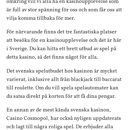
omkring vill vi alla ha en kasinoupplevelse som
är full av stor spänning för oss och som får oss att
vilja komma tillbaka för mer.
För närvarande finns det tre fantastiska platser
att besöka för en kasinoupplevelse och det är här
i Sverige. Du kan hitta ett brett utbud av spel på
detta kasino, så det finns något för alla.
Det svenska spelutbudet hos kasinon är mycket
varierat, inklusive allt från blackjack till baccarat
till roulette. Om du vill spela spelautomater kan
du satsa direkt på korten för att få dina pengar.
En annan av de mest kända svenska kasinon,
Casino Cosmopol, har också nyligen uppdaterats
och lagt till några roliga spel. De erbjuder alla