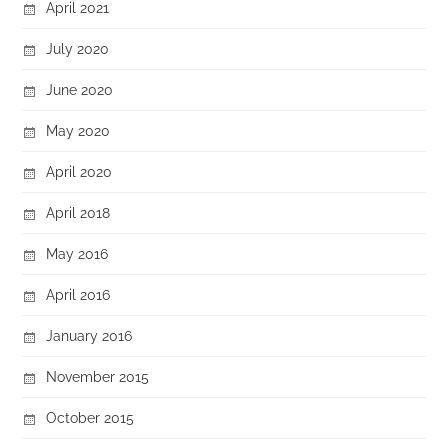
April 2021
July 2020
June 2020
May 2020
April 2020
April 2018
May 2016
April 2016
January 2016
November 2015
October 2015