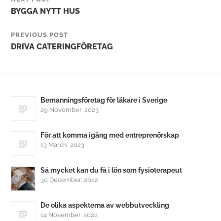
BYGGA NYTT HUS
PREVIOUS POST
DRIVA CATERINGFÖRETAG
Bemanningsföretag för läkare i Sverige
29 November, 2023
För att komma igång med entreprenörskap
13 March, 2023
Så mycket kan du få i lön som fysioterapeut
30 December, 2022
De olika aspekterna av webbutveckling
14 November, 2022